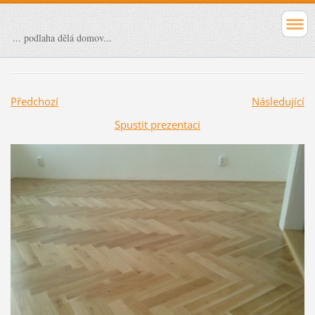
... podlaha dělá domov...
Předchozí
Následující
Spustit prezentaci