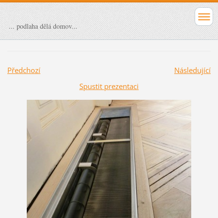
... podlaha dělá domov...
Předchozí
Následující
Spustit prezentaci